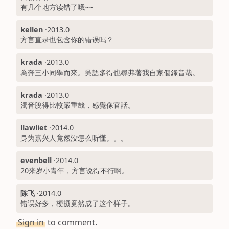
有几个地方读错了哦~~
kellen
·
2013.0
方言直录也包含你的错误吗？
krada
·
2013.0
為奔三小同學而來。吳語多得也尋弗著我自家個錄音哉。
krada
·
2013.0
濁音脫得比較嚴重哉，感覺像官話。
llawliet
·
2014.0
身为嘉兴人竟然没怎么听懂。。。
evenbell
·
2014.0
20来岁小青年，方言说得不行啊。
陈飞
·
2014.0
错误好多，梗摄竟然成了这个样子。
Sign in
to comment.