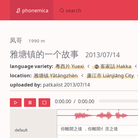
phonemica
search
凤哥
 1990 m
雅塘镇的一个故事
 2013/07/14
language variety:
粵西片 Yuexi
客家話 Hakka
location:
雅塘镇 Yǎtángzhèn
廉江市 Liánjiāng City
uploaded by:
patkaiist 2013/07/14
0:00.00
/
0:00.00
你離開之後 ，你離開亻厓之後
default