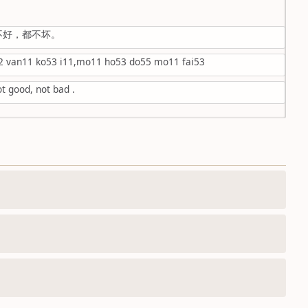
不好，都不坏。
2 van11 ko53 i11,mo11 ho53 do55 mo11 fai53
m
ot good, not bad .
No