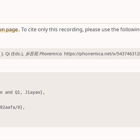
ion page
. To cite only this recording, please use the followin
 Qi (Eds.),
乡音苑 Phonemica.
https://phonemica.net/x/543746312