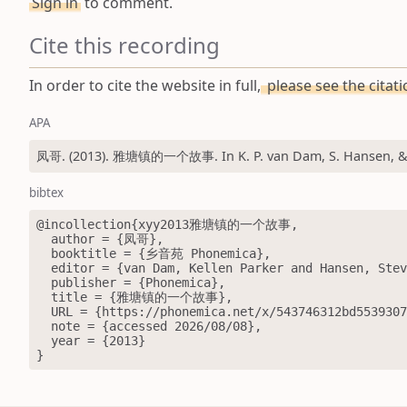
Sign in
to comment.
Cite this recording
In order to cite the website in full,
please see the citat
APA
凤哥. (2013). 雅塘镇的一个故事. In K. P. van Dam, S. Hansen, & J.
bibtex
@incollection{xyy2013雅塘镇的一个故事,

  author = {凤哥},

  booktitle = {乡音苑 Phonemica},

  editor = {van Dam, Kellen Parker and Hansen, Steve and Qi, Jiayao},

  publisher = {Phonemica},

  title = {雅塘镇的一个故事},

  URL = {https://phonemica.net/x/543746312bd553930782aafa/0},

  note = {accessed 2026/08/08},

  year = {2013}

}