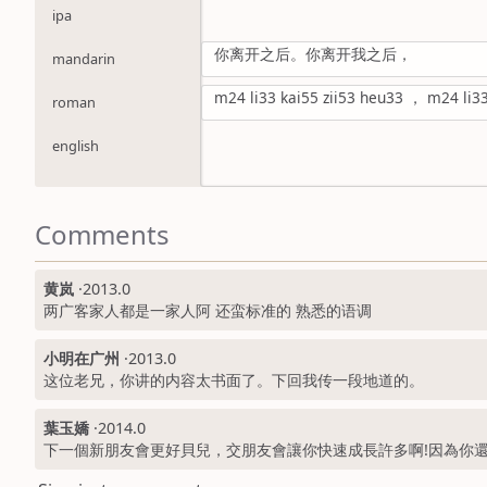
ipa
你离开之后。你离开我之后，
mandarin
m24 li33 kai55 zii53 heu33 ， m24 li33
roman
english
Comments
黄岚
·
2013.0
两广客家人都是一家人阿 还蛮标准的 熟悉的语调
小明在广州
·
2013.0
这位老兄，你讲的内容太书面了。下回我传一段地道的。
葉玉嬌
·
2014.0
下一個新朋友會更好貝兒，交朋友會讓你快速成長許多啊!因為你還