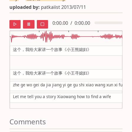
uploaded by:
patkaiist 2013/07/11
0:00.00
/
0:00.00
这个，我给大家讲一个故事《小王熊媳妇》
default
ipa
这个，我给大家讲一个故事《小王寻媳妇》
mandarin
zhe ge wo gei da jia jiang yi ge gu shi xiao wang xun xi fu
roman
Let me tell you a story Xiaowang how to find a wife
english
Comments