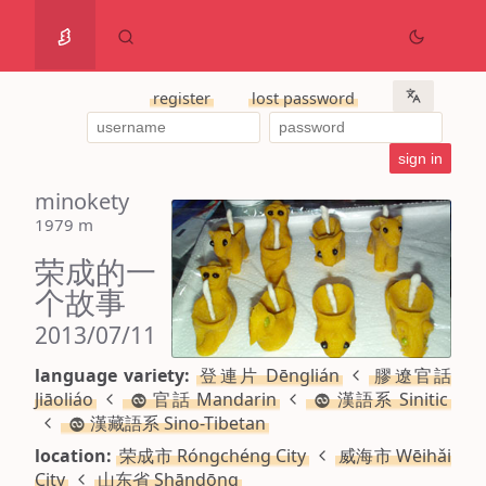
register
lost password
minokety
1979 m
荣成的一
个故事
2013/07/11
language variety:
登連片 Dēnglián
膠遼官話
Jiāoliáo
官話 Mandarin
漢語系 Sinitic
漢藏語系 Sino-Tibetan
location:
荣成市 Róngchéng City
威海市 Wēihǎi
City
山东省 Shāndōng