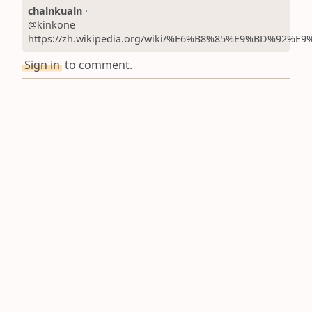
chalnkualn
·
@kinkone
https://zh.wikipedia.org/wiki/%E6%B8%85%E9%BD%9
Sign in
to comment.