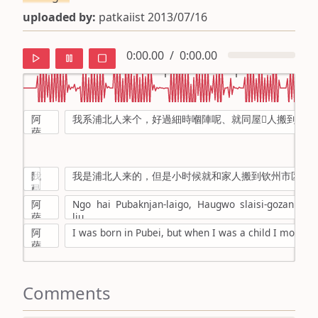
uploaded by:
patkaiist 2013/07/16
0:00.00
/
0:00.00
阿
我系浦北人来个，好過細時嗰陣呢、就同屋𡌋人搬到欽州
default
萨
德
ipa
我
阿
我是浦北人来的，但是小时候就和家人搬到钦州市区了…
mandarin
是
萨
浦
德
阿
Ngo hai Pubaknjan-laigo, Haugwo slaisi-gozan ne
roman
北
萨
liu……
人
德
阿
I was born in Pubei, but when I was a child I moved i
english
来
萨
的
德
Comments