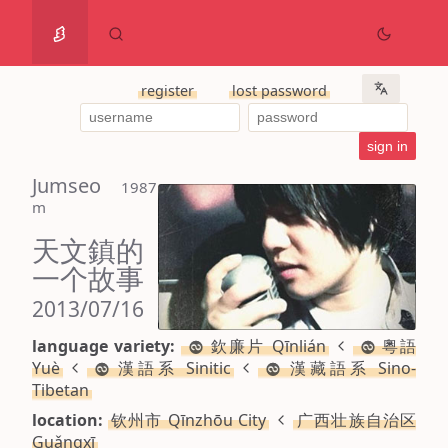
register
lost password
Jumseo
 1987 
m
天文鎮的
一个故事
2013/07/16
language variety:
欽廉片 Qīnlián
粵語
Yuè
漢語系 Sinitic
漢藏語系 Sino-
Tibetan
location:
钦州市 Qīnzhōu City
广西壮族自治区
Guǎngxī