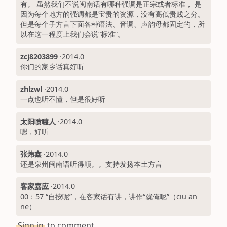
有。 虽然我们不说闽南话有哪种强调是正宗或者标准， 是
因为每个地方的强调都是宝贵的资源，没有高低贵贱之分。
但是每个子方言下面各种语法、音调、声韵母都固定的，所
以在这一程度上我们会说“标准”。
zcj8203899
·
2014.0
你们的家乡话真好听
zhlzwl
·
2014.0
一点也听不懂，但是很好听
太阳喷嚏人
·
2014.0
嗯，好听
张炜鑫
·
2014.0
还是泉州闽南语听得顺。。支持发扬本土方言
客家嘉应
·
2014.0
00：57 “自按呢”，在客家话有讲，讲作“就俺呢”（ciu an
ne）
Sign in
to comment.