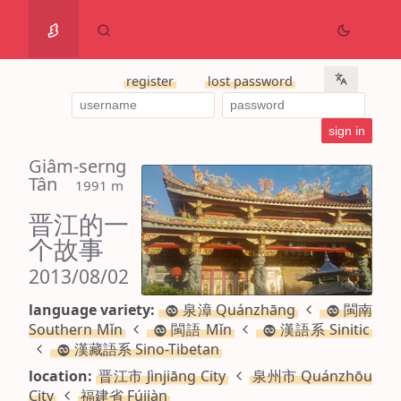
register
lost password
Giâm-serng
Tân
 1991 m
晋江的一
个故事
2013/08/02
language variety:
泉漳 Quánzhāng
閩南
Southern Mǐn
閩語 Mǐn
漢語系 Sinitic
漢藏語系 Sino-Tibetan
location:
晋江市 Jìnjiāng City
泉州市 Quánzhōu
City
福建省 Fújiàn