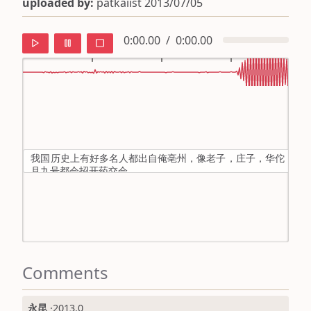
uploaded by:
patkaiist 2013/07/05
0:00.00
/
0:00.00
default
ipa
我国历史上有好多名人都出自俺亳州，像老子，庄子，华佗，花
mandarin
月九号都会招开药交会。
roman
english
Comments
永昆
·
2013.0