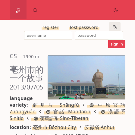
register
lost password
CS
 1990 m
亳州市的
一个故事
2013/07/05
language
variety:
商阜片 Shāngfù
中原官話
Zhōngyuán
官話 Mandarin
漢語系
Sinitic
漢藏語系 Sino-Tibetan
location:
亳州市 Bózhōu City
安徽省 Anhuī