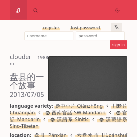
register
lost password
clouder
 1988 
m
盘县的一
个故事
2013/07/05
language variety:
黔中小片 Qiánzhōng
川黔片
Chuānqián
西南官話 SW Mandarin
官
話 Mandarin
漢語系 Sinitic
漢藏語系
Sino-Tibetan
location:
盘县 Pánxiàn
六盘水市 Liùpánshuǐ