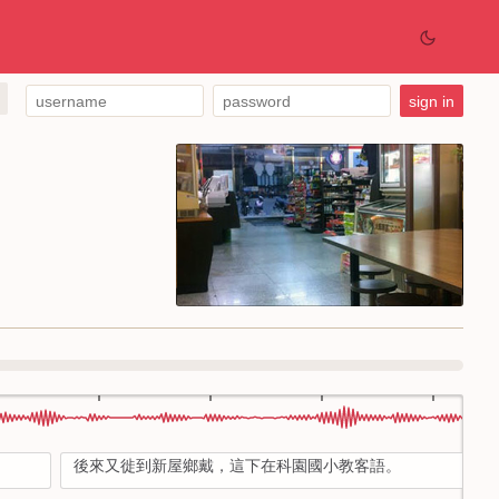
後來又徙到新屋鄉戴，這下在科園國小教客語。