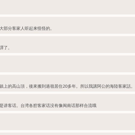
大部分客家人听起来怪怪的。
譯了。
鎮上的高山頂，後來搬到過嶺居住20多年。所以我講阿公的海陸客家話
是讲客话。台湾各腔客家话没有像闽南话那样合流哦