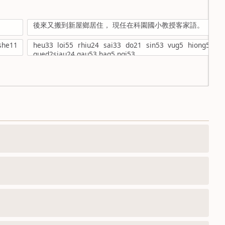
後來又搬到新屋鄉居住， 現任在科園國小教授客家語。
she11
heu33 loi55 rhiu24 sai33 do21 sin53 vug5 hiong53 
gued2siau24 gau53 hag5 ngi53 。