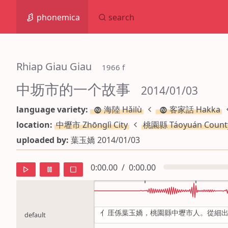
phonemica
search
Rhiap Giau Giau
 1966 f
中坜市的一个故事
 2014/01/03
language variety:
海陸 Hǎilù
客家話 Hakka
location:
中壢市 Zhōnglì City
桃園縣 Táoyuán Count
uploaded by:
葉玉嬌 2014/01/03
0:00.00
/
0:00.00
亻厓係葉玉嬌，桃園縣中壢市人。從細
default