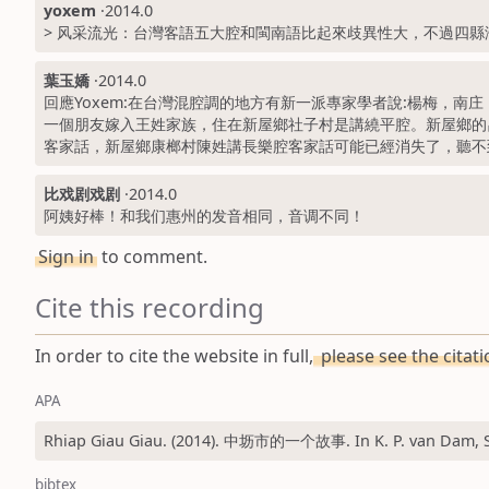
yoxem
·
2014.0
> 风采流光：台灣客語五大腔和閩南語比起來歧異性大，不過四縣
葉玉嬌
·
2014.0
回應Yoxem:在台灣混腔調的地方有新一派專家學者說:楊梅，南庄
一個朋友嫁入王姓家族，住在新屋鄉社子村是講繞平腔。新屋鄉的呂姓家族，
客家話，新屋鄉康榔村陳姓講長樂腔客家話可能已經消失了，聽不
比戏剧戏剧
·
2014.0
阿姨好棒！和我们惠州的发音相同，音调不同！
Sign in
to comment.
Cite this recording
In order to cite the website in full,
please see the citat
APA
Rhiap Giau Giau. (2014). 中坜市的一个故事. In K. P. van Dam, S. 
bibtex