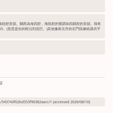
聲調加海陸腔音韻。關西為海四腔，海陸腔的聲調加四縣腔的音韻。我有
 ne55。(意思是你的鞋沾到泥巴。)其他像新北市的石門區練姓講武平
g:
x/543743f02bd553f90382aacc/1 (accessed 2026/08/10)