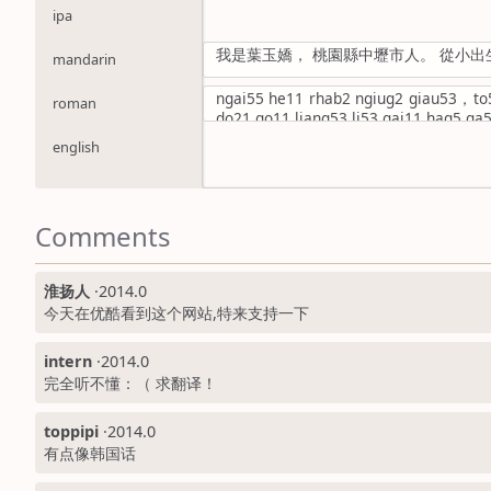
ipa
我是葉玉嬌， 桃園縣中壢市人。 從小
mandarin
ngai55 he11 rhab2 ngiug2 giau53，to
roman
do21 go11 liang53 li53 gai11 hag5 g
english
Comments
淮扬人
·
2014.0
今天在优酷看到这个网站,特来支持一下
intern
·
2014.0
完全听不懂：（ 求翻译！
toppipi
·
2014.0
有点像韩国话