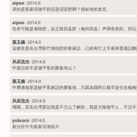
aipao
·
2014.0
讲的是客家话饶平腔还是诏安腔啊？很标准的发音。
aipao
·
2014.0
也有可能是海陆腔，反正跟四县腔（梅州四县）声调有差距。所以
葉玉嬌
·
2014.0
這鄉音是在台灣新竹海陸腔的客家話，已經有打上字幕和普通話翻
风采流光
·
2014.0
中坜过岭不是饶平客的聚集地么？
葉玉嬌
·
2014.0
中壢過嶺里是饒平客家話的聚集地，只因為我阿公最早是住在楊梅
风采流光
·
2014.0
哦哦，其实台湾那边我是不怎么了解的，我是大陆饶平人，不过不
yuloucn
·
2014.0
新分区中为客家话海陆片