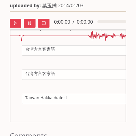
uploaded by:
葉玉嬌 2014/01/03
0:00.00
/
0:00.00
台湾方言客家語
default
ipa
台湾方言客家語
mandarin
roman
Taiwan Hakka dialect
english
input
Comments