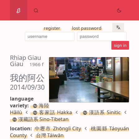
register
lost password
Rhiap Giau
Giau
 1966 f
我的阿公
2014/09/30
language
variety:
海陸
Hǎilù
客家話 Hakka
漢語系 Sinitic
漢藏語系 Sino-Tibetan
location:
中壢市 Zhōnglì City
桃園縣 Táoyuán
County
台灣 Táiwān