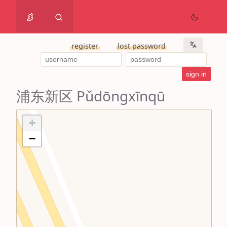
register
lost password
浦东新区 Pǔdōngxīnqū
+
−