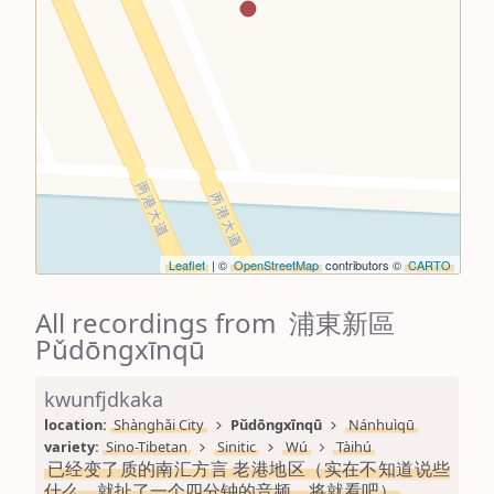
Leaflet
| ©
OpenStreetMap
contributors ©
CARTO
All recordings from 浦東新區
Pǔdōngxīnqū
kwunfjdkaka
location: 
Shànghǎi City
Pǔdōngxīnqū
Nánhuìqū
variety: 
Sino-Tibetan
Sinitic
Wú
Tàihú
已经变了质的南汇方言 老港地区（实在不知道说些
什么，就扯了一个四分钟的音频。将就看吧）