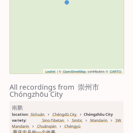
Leaflet
| ©
OpenStreetMap
contributors ©
CARTO
All recordings from 崇州市
Chóngzhōu City
南鹏
location: 
Sìchuān
Chéngdū City
Chóngzhōu City
variety: 
Sino-Tibetan
Sinitic
Mandarin
SW 
Mandarin
Chuānqián
Chéngyú
重庆忠县的一个故事