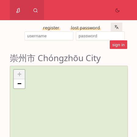
register
lost password
崇州市 Chóngzhōu City
+
−