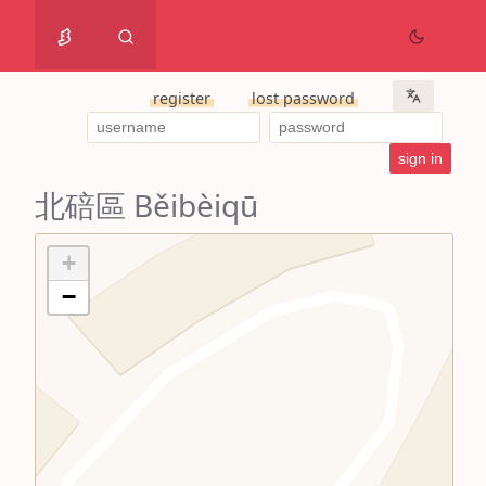
register
lost password
北碚區 Běibèiqū
+
−