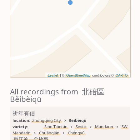
Leaflet
| ©
OpenStreetMap
contributors ©
CARTO
All recordings from 北碚區
Běibèiqū
祈年有信
location: 
Zhòngqìng City
Běibèiqū
variety: 
Sino-Tibetan
Sinitic
Mandarin
SW 
Mandarin
Chuānqián
Chéngyú
重庆的一个故事